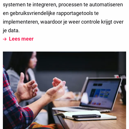
systemen te integreren, processen te automatiseren
en gebruiksvriendelijke rapportagetools te
implementeren, waardoor je weer controle krijgt over
je data.
Lees meer
Lees
meer
over
Waar
Moet
je
op
Letten
bij
de