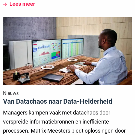
Lees meer
Lees
meer
over
Van
Datachaos
naar
Data-
Helderheid
Nieuws
Van Datachaos naar Data-Helderheid
Managers kampen vaak met datachaos door
verspreide informatiebronnen en inefficiënte
processen. Matrix Meesters biedt oplossingen door