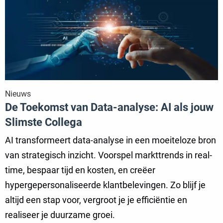
De
Toekomst
van
Data-
analyse:
AI
als
Nieuws
De Toekomst van Data-analyse: AI als jouw
jouw
Slimste
Slimste Collega
Collega
AI transformeert data-analyse in een moeiteloze bron
van strategisch inzicht. Voorspel markttrends in real-
time, bespaar tijd en kosten, en creëer
hypergepersonaliseerde klantbelevingen. Zo blijf je
altijd een stap voor, vergroot je je efficiëntie en
realiseer je duurzame groei.