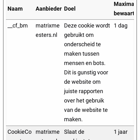
Maximale
Naam
Aanbieder
Doel
bewaarter
__cf_bm
matrixme
Deze cookie wordt
1 dag
esters.nl
gebruikt om
onderscheid te
maken tussen
mensen en bots.
Dit is gunstig voor
de website om
juiste rapporten
over het gebruik
van de website te
maken.
CookieCo
matrixme
Slaat de
1 jaar