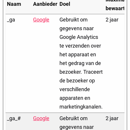
Naam
Aanbieder
Doel
bewaarter
_ga
Google
Gebruikt om
2 jaar
gegevens naar
Google Analytics
te verzenden over
het apparaat en
het gedrag van de
bezoeker. Traceert
de bezoeker op
verschillende
apparaten en
marketingkanalen.
_ga_#
Google
Gebruikt om
2 jaar
gegevens naar