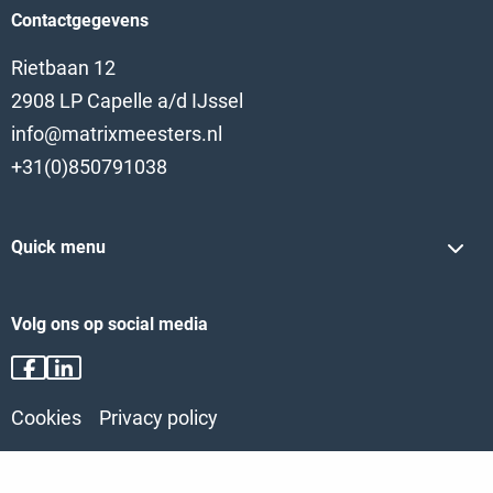
Contactgegevens
Rietbaan 12
2908 LP Capelle a/d IJssel
info@matrixmeesters.nl
+31(0)850791038
Quick menu
Volg ons op social media
Ga
Ga
naar
naar
Cookies
Privacy policy
Facebook
LinkedIn